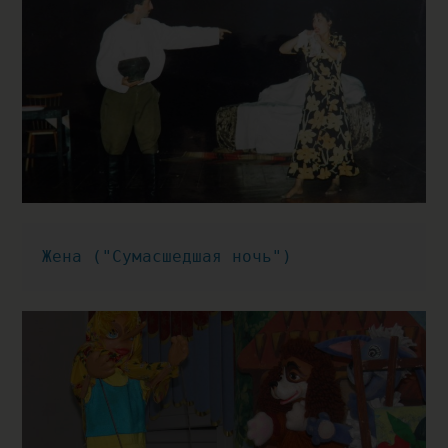
Жена ("Сумасшедшая ночь")