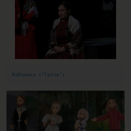
Кабаниха ("Гроза")