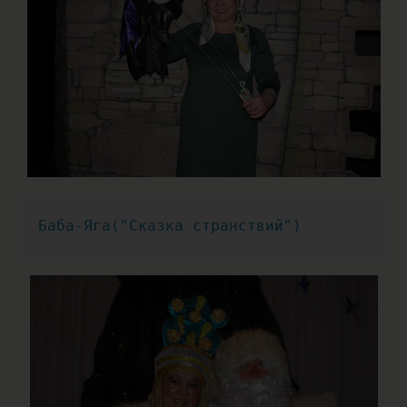
Баба-Яга("Сказка странствий")