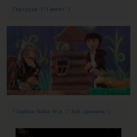
Гертруда ("Гамлет")
ГIарбаш-Баба-Яга ("Зуб дракона")