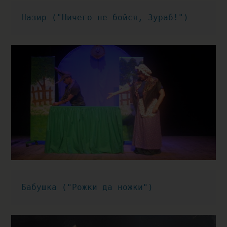
Назир ("Ничего не бойся, Зураб!")
Бабушка ("Рожки да ножки")