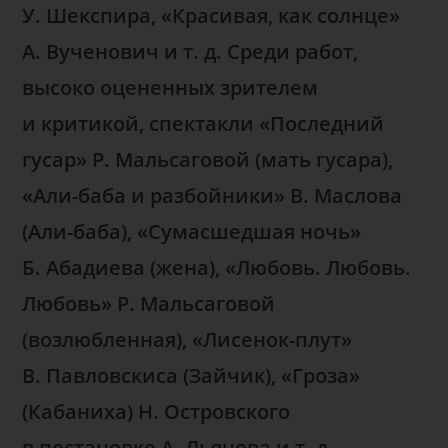
У. Шекспира, «Красивая, как солнце»
А. Вученович и т. д. Среди работ,
высоко оцененных зрителем
и критикой, спектакли «Последний
гусар» Р. Мальсаговой (мать гусара),
«Али-баба и разбойники» В. Маслова
(Али-баба), «Сумасшедшая ночь»
Б. Абадиева (жена), «Любовь. Любовь.
Любовь» Р. Мальсаговой
(возлюбленная), «Лисенок-плут»
В. Павловскиса (Зайчик), «Гроза»
(Кабаниха) Н. Островского
в постановке А. Льянова и т. д..