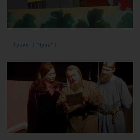
Тузик ("Чуче")