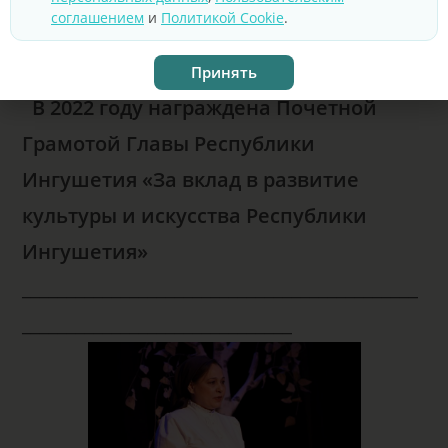
соглашением
и
Политикой Cookie
.
была признана лучшей женской
ролью.
Принять
В 2022 году награждена Почетной
Грамотой Главы Республики
Ингушетия «За вклад в развитие
культуры и искусства Республики
Ингушетия»
____________________________________________
______________________________