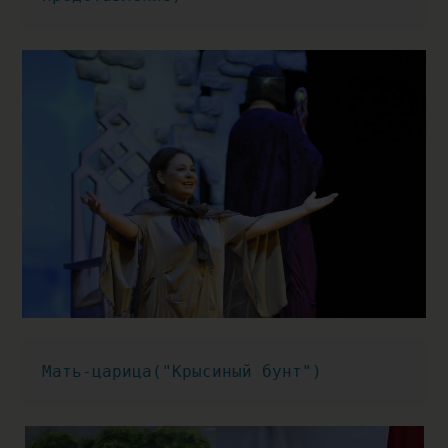
Мать-царица("Крысиный бунт")