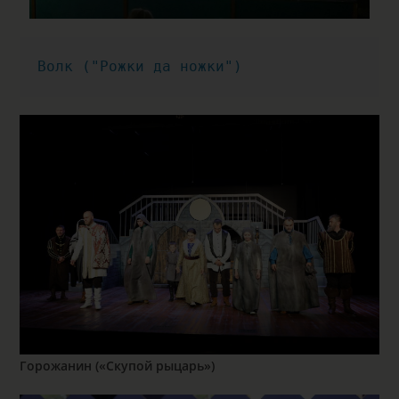
Волк ("Рожки да ножки")
Горожанин («Скупой рыцарь»)