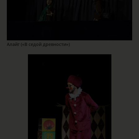
Алайг («В седой древности»)