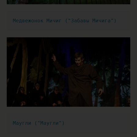
Медвежонок Мичиг ("Забавы Мичига")
Маугли ("Маугли")