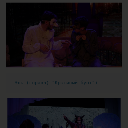
 Эль (справа) "Крысиный бунт")