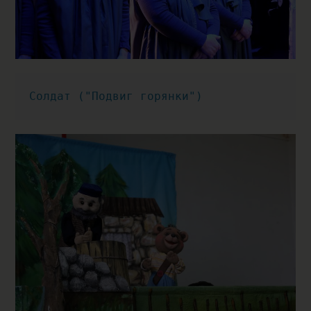
Солдат ("Подвиг горянки")