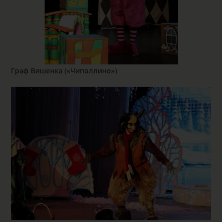
Граф Вишенка («Чиполлино»)