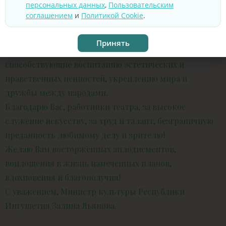
персональных данных
,
Пользовательским
эмоциями.
соглашением
и
Политикой Cookie
.
В основе вашего вдохновенного труда лежат
традиции отечественной и национальной культуры –
Принять
духовность, человеколюбие и патриотизм,
способствующие воспитанию эстетических и
нравственных ценностей, укреплению мира и
дружбы между народами.
Благодарю Вас, работники театра, за высокое
служение искусству, за труд и талант, безграничную
преданность любимому делу и зрителю!
Желаю Вам восторженных аплодисментов,
воплощения в жизнь намеченных планов,
вдохновения и благополучия!
С уважением, Министр культуры Республики
Ингушетия Залина Льянова.