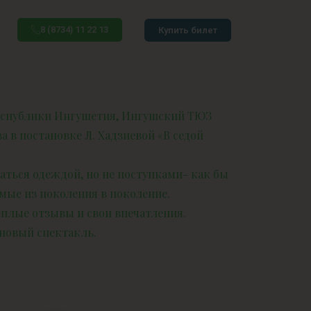
8 (8734) 11 22 13
Купить билет
 Республики Ингушетия, Ингушский ТЮЗ
 в постановке Л. Хадзиевой «В седой
аться одеждой, но не поступками- как бы
мые из поколения в поколение.
плые отзывы и свои впечатления.
новый спектакль.