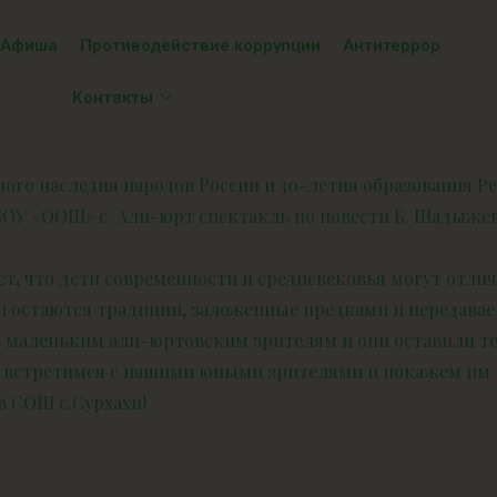
Афиша
Противодействие коррупции
Антитеррор
Контакты
рного наследия народов России и 30-летия образования
ОУ «ООШ» с. Али-юрт спектакль по повести Б. Шадыжева
т, что дети современности и средневековья могут отлич
 остаются традиции, заложенные предками и передавае
 маленьким али-юртовским зрителям и они оставили те
ь встретимся с нашими юными зрителями и покажем им 
 в СОШ с.Сурхахи!