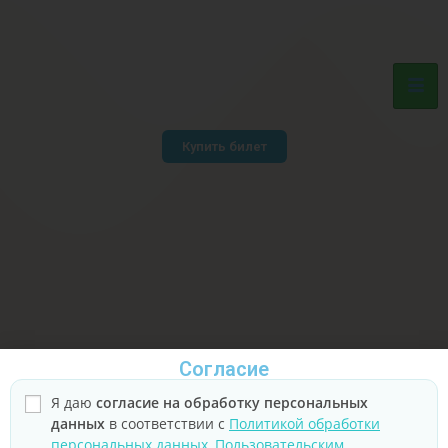
Купить билет
Согласие
ингушский государственный
Я даю
согласие на обработку персональных
данных
в соответствии с
Политикой обработки
театр юного зрителя
персональных данных
,
Пользовательским