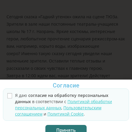
Сегодня сказка «Гадкий утенок» ожила на сцене ТЮЗа.
Зрители в зале наши постоянные театралы-учащиеся
школы № 17 г. Назрань. Яркие костюмы, интересные
герои, любопытное прочтение сценария режиссёром-как
вам, например, корыто воды, изображающее
озеро? Именно такую сказку сегодня увидели наши
маленькие зрители. Оставили теплые отзывы и
рассказали о своих чувствах к главному герою.
Завтра в 12:00 ждем вас, наши зрители! Действует
программа Пушкинская карта
Согласие
Я даю
согласие на обработку персональных
данных
в соответствии с
Политикой обработки
персональных данных
,
Пользовательским
соглашением
и
Политикой Cookie
.
Принять