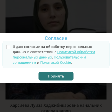
Согласие
Я даю
согласие на обработку персональных
данных
в соответствии с
Политикой обработки
персональных данных
,
Пользовательским
соглашением
и
Политикой Cookie
.
Принять
Харсиева Луиза Хаджибикаровна начальник
отдела кадров