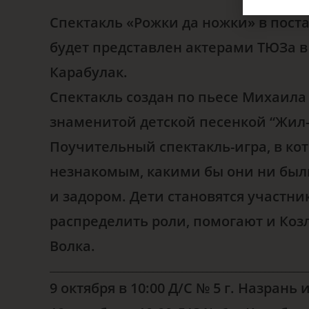
Спектакль «Рожки да ножки» в пост
будет представлен актерами ТЮЗа в
Карабулак.
Спектакль создан по пьесе Михаила
знаменитой детской песенкой “Жил-
Поучительный спектакль-игра, в кот
незнакомым, какими бы они ни был
и задором. Дети становятся участн
распределить роли, помогают и Козл
Волка.
______________________________________________________________
9 октября в 10:00 Д/С № 5 г. Назрань и