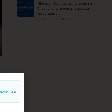
«Великая Отечественная война и
Специальная военная операция:
связь времен»
23.07.2026
/
0 КОММЕНТАРИЕВ
с
ашением
и