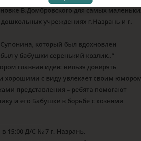
ановке В.Домбровского для самых маленьки
 дошкольных учреждениях г.Назрань и г.
 Супонина, который был вдохновлен
был у бабушки серенький козлик..”
ором главная идея: нельзя доверять
и хорошими с виду увлекает своим юморо
иками представления – ребята помогают
ику и его Бабушке в борьбе с кознями
_______________________
 в 15:00 Д/С № 7 г. Назрань.