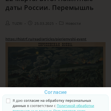
даты России. Перемышль
TUZRI
25.03.2025
Новости
https://histrf.ru/read/articles/pieriemyshl-event
Согласие
Я даю
согласие на обработку персональных
данных
в соответствии с
Политикой обработки
персональных данных
,
Пользовательским