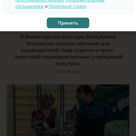
соглашением
и
Политикой Cookie
.
Принять
ВАМ ТАКЖЕ МОЖЕТ ПОНРАВИТЬСЯ
В Министерстве культуры Республики
Ингушетия прошло обучение для
руководителей пиар отделов и пресс-
секретарей подведомственных учреждений
культуры
02.03.2023