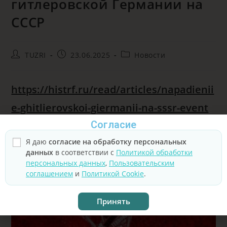
гитлеровской Германии на
СССР
TUZRI
23.06.2025
Новости
https://histrf.ru/read/articles/napadienii
e-ghitlierovskoi-giermanii-na-sssr-event
Согласие
Я даю
согласие на обработку персональных
данных
в соответствии с
Политикой обработки
ВАМ ТАКЖЕ МОЖЕТ ПОНРАВИТЬСЯ
персональных данных
,
Пользовательским
соглашением
и
Политикой Cookie
.
Принять