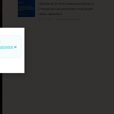
«Великая Отечественная война и
Специальная военная операция:
связь времен»
23.07.2026
/
0 КОММЕНТАРИЕВ
с
ашением
и