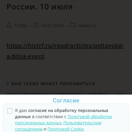
России. 10 июля
TUZRI
10.07.2025
Новости
https://histrf.ru/read/articles/poltavskai
a-bitva-event
ВАМ ТАКЖЕ МОЖЕТ ПОНРАВИТЬСЯ
Согласие
Я даю
согласие на обработку персональных
данных
в соответствии с
Политикой обработки
персональных данных
,
Пользовательским
соглашением
и
Политикой Cookie
.