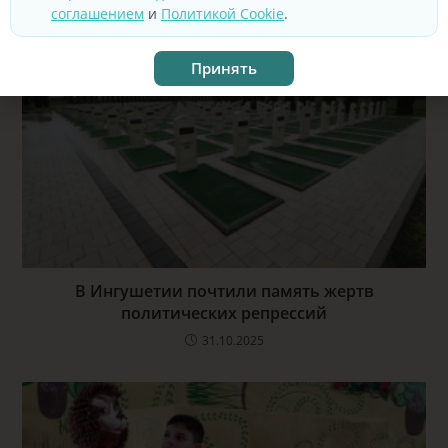
соглашением
и
Политикой Cookie
.
Принять
В Ингушетии почтили память жертв
политических репрессий
31.10.2025