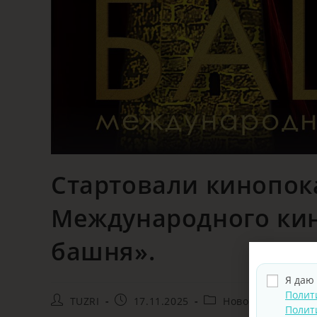
Стартовали кинопока
Международного кин
башня».
Я даю
Полит
TUZRI
17.11.2025
Новости
Полит