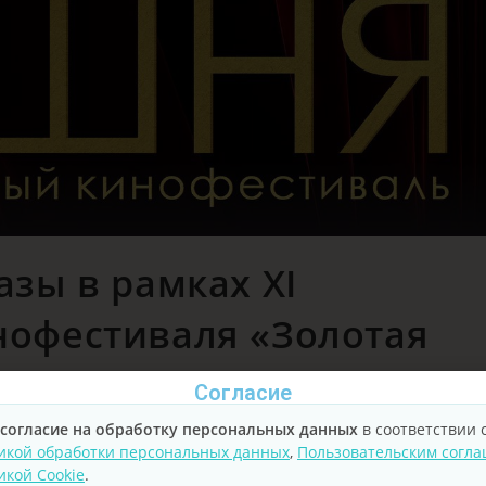
зы в рамках XI
офестиваля «Золотая
Согласие
согласие на обработку персональных данных
в соответствии 
икой обработки персональных данных
,
Пользовательским согл
икой Cookie
.