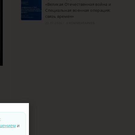
«Великая Отечественная война и
Специальная военная операция:
связь времен»
23.07.2026
/
0 КОММЕНТАРИЕВ
с
ашением
и