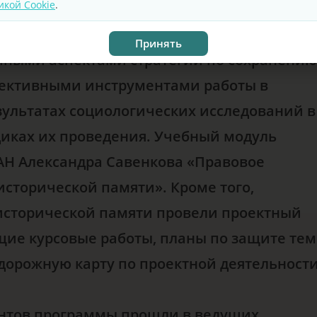
икой Cookie
.
Принять
чными аспектами стратегии по сохранению
ффективными инструментами работы в
езультатах социологических исследований в
диках их проведения. Учебный модуль
АН Александра Савенкова «Правовое
сторической памяти». Кроме того,
исторической памяти провели проектный
щие курсовые работы, планы по защите тем
 дорожную карту по проектной деятельност
антов программы прошли в ведущих