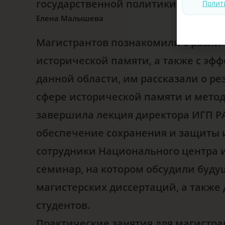
государственной политики.
Полит
Елена Малышева
Магистрантов познакомили с разли
исторической памяти, а также с э
данной области, им рассказали о р
сфере исторической памяти и мето
завершила лекция директора ИГП Р
обеспечение сохранения и защиты и
сотрудники Национального центра 
семинар, на котором обсудили буду
магистерских диссертаций, а также
студентов.
Практические занятия для магистр