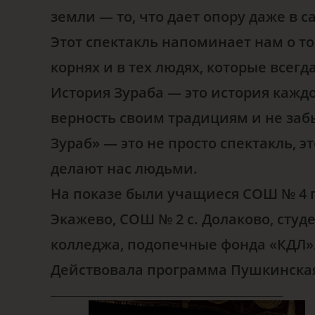
земли — то, что дает опору даже в
Этот спектакль напоминает нам о то
корнях и в тех людях, которые всег
История Зураба — это история каждог
верность своим традициям и не забы
Зураб» — это не просто спектакль, 
делают нас людьми.
На показе были учащиеся СОШ № 4 г.
Экажево, СОШ № 2 с. Долаково, сту
колледжа, подопечные фонда «КДЛ»
Действовала программа Пушкинская
_______________________________________________________