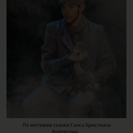
По мотивам сказки Ганса Христиана
Андерсена…