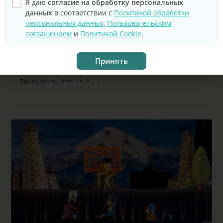
Я даю
согласие на обработку персональных
Классический сюжет в классической постановке на
данных
в соответствии с
Политикой обработки
ширме с настоящими «кукольными» эффектами.
персональных данных
,
Пользовательским
Красивая восточная сказка о пылкой и светлой любви
соглашением
и
Политикой Cookie
.
бедного Аладдина и красавицы Будур, дочери
наимудрейшего султана Багдада, полна тайн…
Принять
Продолжить Чтение