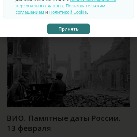
персональных данных
,
Пользовательским
соглашением
и
Политикой Cookie
.
Принять
ВИО. Памятные даты России.
13 февраля